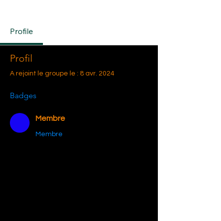
Membre
+
4
Profile
Profil
A rejoint le groupe le : 8 avr. 2024
Badges
Membre
Membre