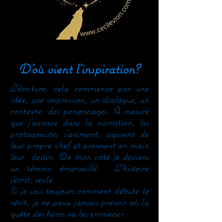
D'où vient l'inspiration?
L'écriture, cela commence par une
idée, une impression, un dialogue, un
contexte, des personnages. À mesure
que j'avance dans la narration, les
protagonistes s'animent, agissent de
leur propre chef et prennent en main
leur destin. De mon côté je deviens
un témoin émerveillé. L'histoire
s'écrit, seule.
Si je sais toujours comment débute le
récit, je ne peux jamais prévoir où la
quête des héros va les emmener.