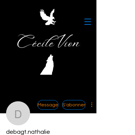
Plus d'actions
Message
S'abonner
debagt.nathalie
debagt.nathalie