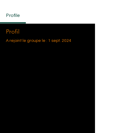
Profile
Profil
A rejoint le groupe le : 1 sept. 2024
Aucune information
Lorsque ce membre ajoutera des
informations sur lui-même, vous les
verrez ici.